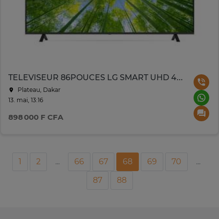
TELEVISEUR 86POUCES LG SMART UHD 4K 86UR78006LC
Plateau, Dakar
13. mai, 13:16
898 000 F CFA
1
2
...
66
67
68
69
70
...
87
88