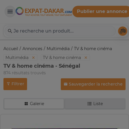
Publier une annonce
Expat-Dakar
Té
Accueil
Annonces
Multimédia
TV & home cinéma
Multimédia
TV & home cinéma
TV & home cinéma - Sénégal
874 résultats trouvés
Filtrer
Sauvegarder la recherche
Galerie
Liste