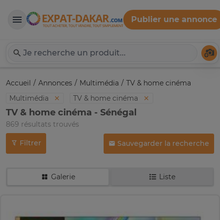
Publier une annonce
Expat-Dakar
Té
Accueil
Annonces
Multimédia
TV & home cinéma
Multimédia
TV & home cinéma
TV & home cinéma - Sénégal
869 résultats trouvés
Filtrer
Sauvegarder la recherche
Galerie
Liste