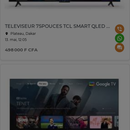
TELEVISEUR 75POUCES TCL SMART QLED UHD 4K 75P635/75P7K
Plateau, Dakar
13. mai, 12:05
498 000 F CFA