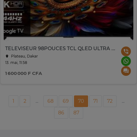
TELEVISEUR 98POUCES TCL QLED ULTRA 4K 98C655
Plateau, Dakar
13. mai, 11:58
1 600 000 F CFA
1
2
...
68
69
70
71
72
...
86
87