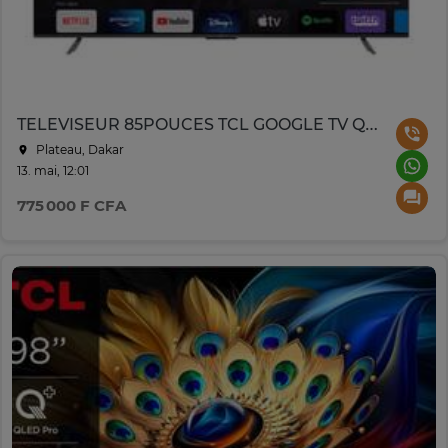
TELEVISEUR 85POUCES TCL GOOGLE TV QLED 4K P745 / 85C655ZXM
Plateau, Dakar
13. mai, 12:01
775 000 F CFA