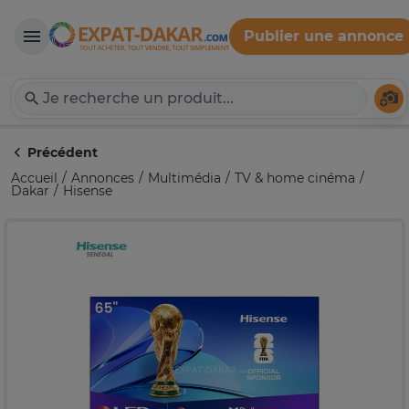
Publier une annonce
Expat-Dakar
Té
Précédent
Accueil
Annonces
Multimédia
TV & home cinéma
Dakar
Hisense