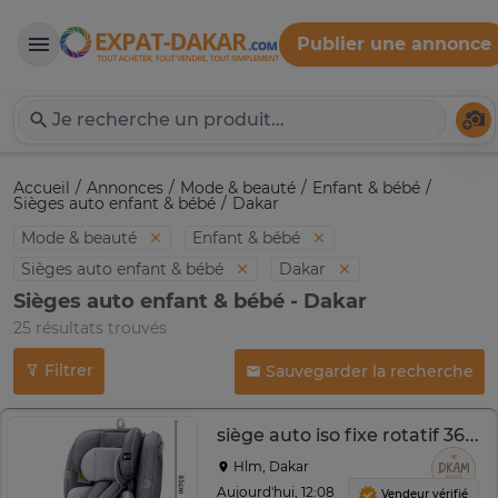
Publier une annonce
Expat-Dakar
Té
Accueil
Annonces
Mode & beauté
Enfant & bébé
Sièges auto enfant & bébé
Dakar
Mode & beauté
Enfant & bébé
Sièges auto enfant & bébé
Dakar
Sièges auto enfant & bébé - Dakar
25 résultats trouvés
Filtrer
Sauvegarder la recherche
siège auto iso fixe rotatif 360 degrés
Hlm, Dakar
Aujourd'hui, 12:08
Vendeur vérifié