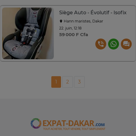
Siège Auto - Évolutif - Isofix
Hann maristes, Dakar
22. juin, 12:18
59 000 F Cfa
1
2
3