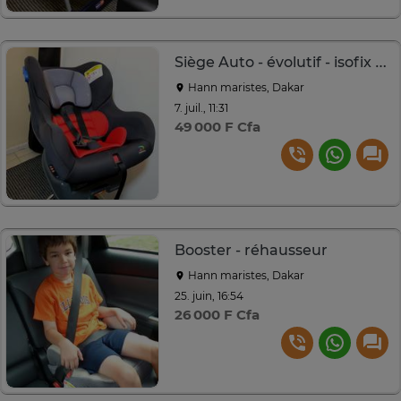
Siège Auto - évolutif - isofix - 0 à 8!ans
Hann maristes, Dakar
7. juil., 11:31
49 000 F Cfa
Booster - réhausseur
Hann maristes, Dakar
25. juin, 16:54
26 000 F Cfa