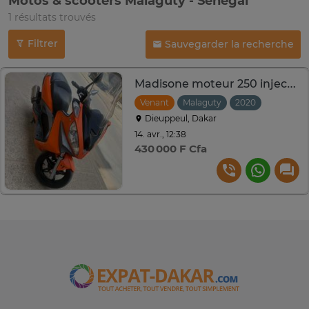
Motos & scooters Malaguty - Sénégal
1 résultats trouvés
Filtrer
Sauvegarder la recherche
Madisone moteur 250 injection
Venant
Malaguty
2020
Dieuppeul, Dakar
14. avr., 12:38
430 000 F Cfa