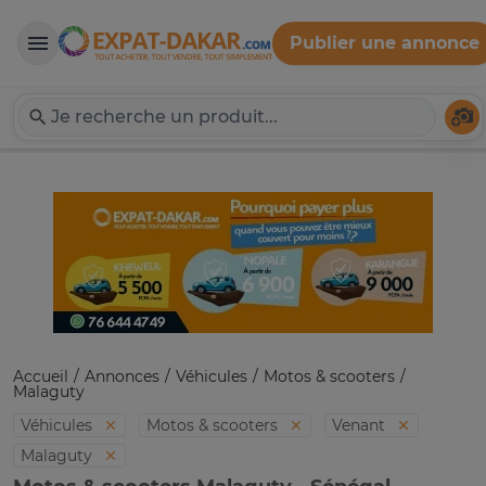
Publier une annonce
Expat-Dakar
Té
Accueil
Annonces
Véhicules
Motos & scooters
Malaguty
Véhicules
Motos & scooters
Venant
Malaguty