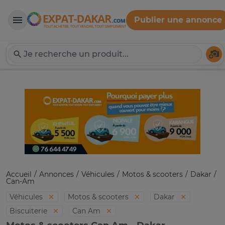
Publier une annonce
Expat-Dakar
Té
Accueil
Annonces
Véhicules
Motos & scooters
Dakar
Can-Am
Véhicules
Motos & scooters
Dakar
Biscuiterie
Can Am