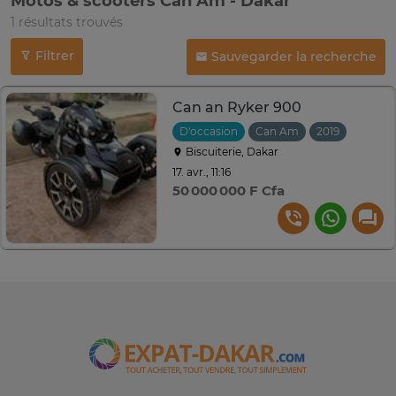
Motos & scooters Can Am - Dakar
1 résultats trouvés
Filtrer
Sauvegarder la recherche
Can an Ryker 900
D'occasion
Can Am
2019
Biscuiterie, Dakar
17. avr., 11:16
50 000 000 F Cfa