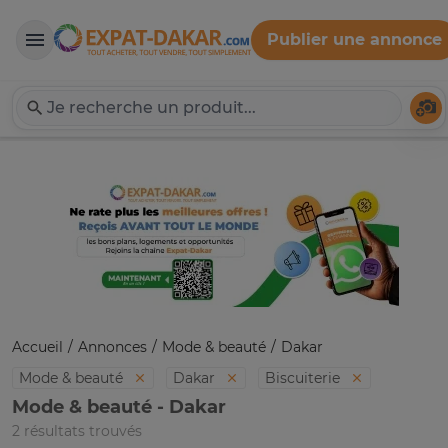
Publier une annonce
Expat-Dakar
Té
Accueil
Annonces
Mode & beauté
Dakar
Mode & beauté
Dakar
Biscuiterie
Mode & beauté - Dakar
2 résultats trouvés