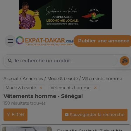
Publier une annonce
Expat-Dakar
Té
Accueil
Annonces
Mode & beauté
Vêtements homme
Mode & beauté
Vêtements homme
Vêtements homme - Sénégal
150 résultats trouvés
Filtrer
Sauvegarder la recherche