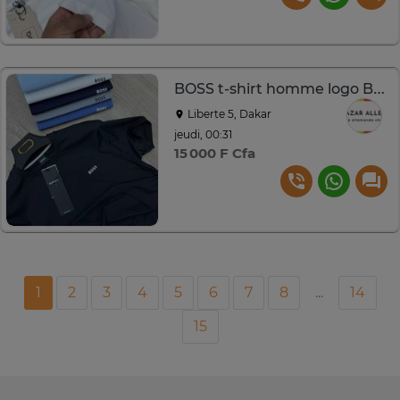
BOSS t-shirt homme logo Boss
Liberte 5, Dakar
jeudi, 00:31
15 000 F Cfa
1
2
3
4
5
6
7
8
...
14
15