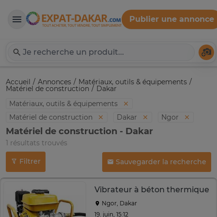
Publier une annonce
Expat-Dakar
Té
Accueil
Annonces
Matériaux, outils & équipements
Matériel de construction
Dakar
Matériaux, outils & équipements
Matériel de construction
Dakar
Ngor
Matériel de construction - Dakar
1 résultats trouvés
Filtrer
Sauvegarder la recherche
Vibrateur à béton thermique
Ngor, Dakar
19. juin, 15:12