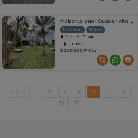
Maison a louer Ouakan cité africa 2 a pied de école Mermoz
5 chambre
800 m²
Ouakam, Dakar
2. juil., 00:57
3 000 000 F Cfa
1
2
...
30
31
32
33
34
35
36
37