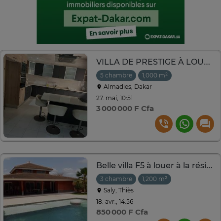
VILLA DE PRESTIGE À LOUER – Almadies
5 chambre
1,000 m²
Almadies, Dakar
27. mai, 10:51
3 000 000 F Cfa
Belle villa F5 à louer à la résidence Kalahari (Saly)
3 chambre
1,200 m²
Saly, Thiès
18. avr., 14:56
850 000 F Cfa