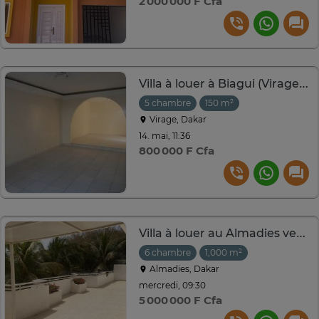
2 000 000 F Cfa
Villa à louer à Biagui (Virage), quartier résidentiel
5 chambre
150 m²
Virage, Dakar
14. mai, 11:36
800 000 F Cfa
Villa à louer au Almadies vers King fath
6 chambre
1,000 m²
Almadies, Dakar
mercredi, 09:30
5 000 000 F Cfa