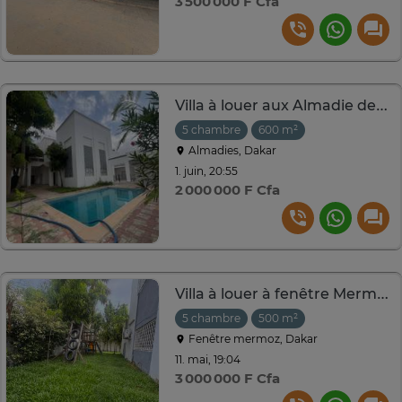
3 500 000 F Cfa
Villa à louer aux Almadie derrière Philippe Moris
5 chambre
600 m²
Almadies, Dakar
1. juin, 20:55
2 000 000 F Cfa
Villa à louer à fenêtre Mermoz à côté de l’école américain
5 chambre
500 m²
Fenêtre mermoz, Dakar
11. mai, 19:04
3 000 000 F Cfa