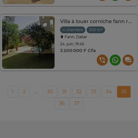
Villa à louer corniche fann résidence
4 chambre
500 m²
Fann, Dakar
24. juin, 19:45
3 200 000 F Cfa
1
2
...
30
31
32
33
34
35
36
37