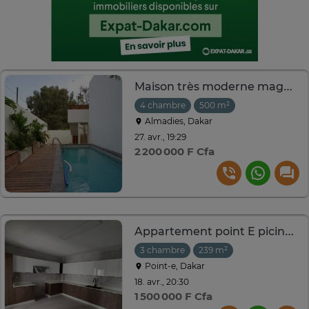
Maison très moderne magnifique à louer aux Almadie
4 chambre
500 m²
Almadies, Dakar
27. avr., 19:29
2 200 000 F Cfa
Appartement point E picine olympique
3 chambre
239 m²
Point-e, Dakar
18. avr., 20:30
1 500 000 F Cfa