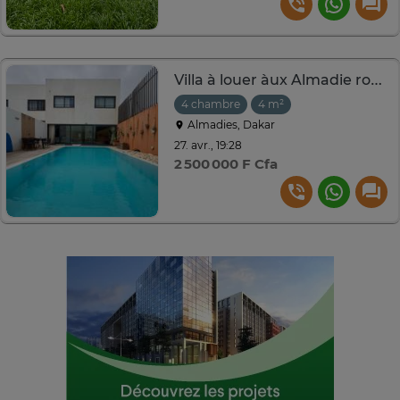
Villa à louer àux Almadie route méridienne 4 chambres
4 chambre
4 m²
Almadies, Dakar
27. avr., 19:28
2 500 000 F Cfa