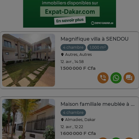
Magnifique villa à SENDOU
4 chambre
1,000 m²
Autres, Autres
12. avr., 14:58
1 500 000 F Cfa
Maison familiale meublée à louer – Almadies
4 chambre
Almadies, Dakar
12. avr., 12:22
1 600 000 F Cfa