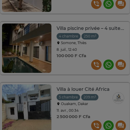
Villa piscine privée – 4 suites – Somone / Saly
4 chambre
250 m²
Somone, Thiès
8. juil., 12:40
100 000 F Cfa
Villa à louer Cité Africa
5 chambre
209 m²
Ouakam, Dakar
11. avr., 00:34
2 500 000 F Cfa