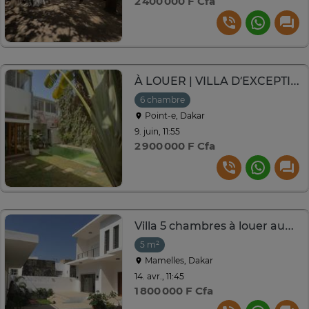
2 400 000 F Cfa
À LOUER | VILLA D’EXCEPTION AU POINT E
6 chambre
Point-e, Dakar
9. juin, 11:55
2 900 000 F Cfa
Villa 5 chambres à louer aux mamelles
5 m²
Mamelles, Dakar
14. avr., 11:45
1 800 000 F Cfa