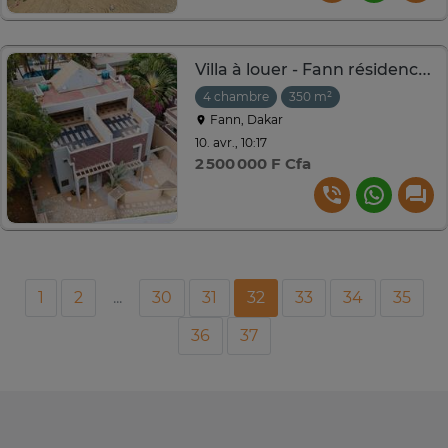
Villa à louer - Fann résidence - Vue sur mer
4 chambre
350 m²
Fann, Dakar
10. avr., 10:17
2 500 000 F Cfa
1
2
...
30
31
32
33
34
35
36
37