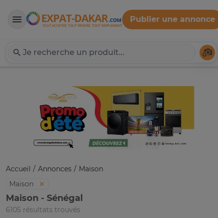
Publier une annonce
Expat-Dakar
Té
Accueil
Annonces
Maison
Maison
Maison - Sénégal
6105 résultats trouvés