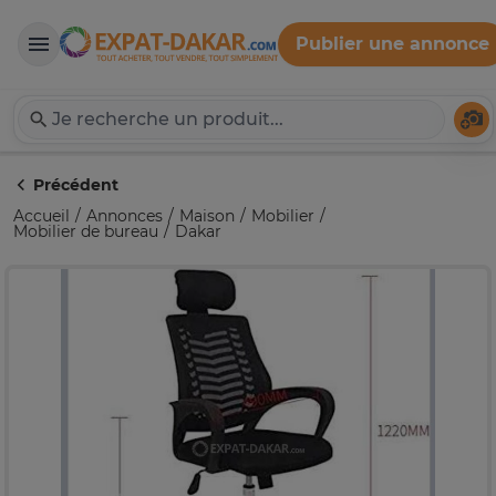
Publier une annonce
Expat-Dakar
Té
Précédent
Accueil
Annonces
Maison
Mobilier
Mobilier de bureau
Dakar