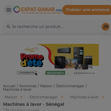
Publier une annonce
Expat-Dakar
Té
Accueil
Annonces
Maison
Electromenager
Machines à laver
Maison
Electromenager
Machines à laver
Machines à laver - Sénégal
279 résultats trouvés