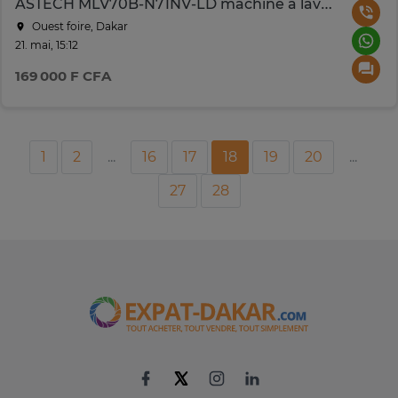
ASTECH MLV70B-N71NV-LD machine à laver 7kg vapeur
Ouest foire, Dakar
21. mai, 15:12
169 000 F CFA
1
2
...
16
17
18
19
20
...
27
28