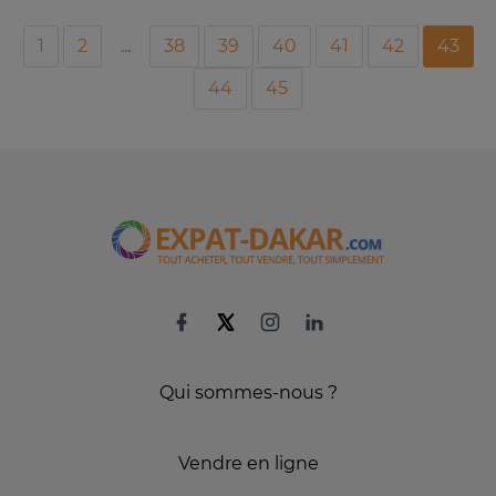
1
2
...
38
39
40
41
42
43
44
45
Qui sommes-nous ?
Vendre en ligne