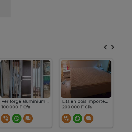
Fer forgé aluminium inox pvc
Lits en bois importés + 2 chevets
100 000 F Cfa
200 000 F Cfa
185 