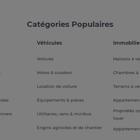
Catégories Populaires
Véhicules
Immobilie
Voitures
Maisons à v
a
Motos & scooters
Chambres à 
Location de voiture
Terrains à v
soles
Équipements & pièces
Appartemen
Propriétés c
anners
Utilitaires, vans & minibus
louer
Engins agricoles et de chantier
Appartement