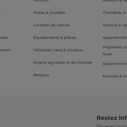
a
Motos & scooters
Chambres à 
Location de voiture
Terrains à v
soles
Équipements & pièces
Appartemen
Propriétés c
anners
Utilitaires, vans & minibus
louer
Engins agricoles et de chantier
Appartement
Bateaux
Maisons à lo
Restez in
Recevez notr