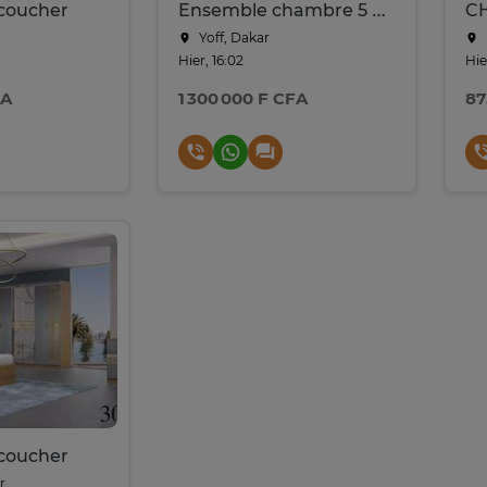
coucher
Ensemble chambre 5 pièces blanc laqué moderne 8816
Yoff, Dakar
Hier, 16:02
Hie
FA
1 300 000 F CFA
87
coucher
r