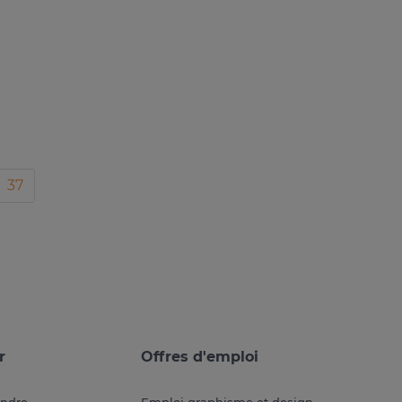
37
r
Offres d'emploi
endre
Emploi graphisme et design