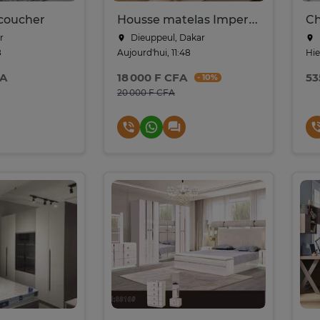
coucher
Housse matelas Imperméable
r
Dieuppeul, Dakar
8
Aujourd'hui, 11:48
Hie
FA
18 000 F CFA
53
- 10%
20 000 F CFA