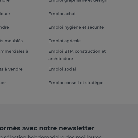
louer
Emploi achat
endre
Emploi hygiène et sécurité
ts meublés
Emploi agricole
ommerciales à
Emploi BTP, construction et
architecture
s à vendre
Emploi social
uer
Emploi conseil et stratégie
formés avec notre newsletter
e sélection hebdomadaire des meilleures