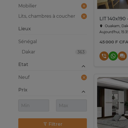
Mobilier
Lits, chambres à coucher
Ouakam, Dak
Lieux
Aujourd'hui, 15:3
Sénégal
45 000 F CF
Dakar
363
Etat
Neuf
Prix
Filtrer