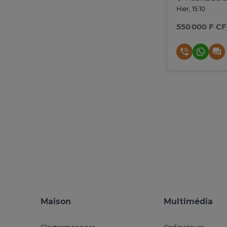
Hier, 15:10
550 000 F C
Maison
Multimédia
Electromenager
Ordinateurs