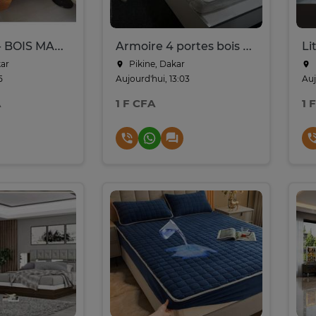
LIT 140x190 - BOIS MASSIF - PARFAIT ÉTAT
Armoire 4 portes bois avec miroir central
ar
Pikine, Dakar
5
Aujourd'hui, 13:03
Auj
A
1 F CFA
1 