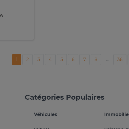
FA
1
2
3
4
5
6
7
8
...
36
Catégories Populaires
Véhicules
Immobilie
Voitures
Maisons à v