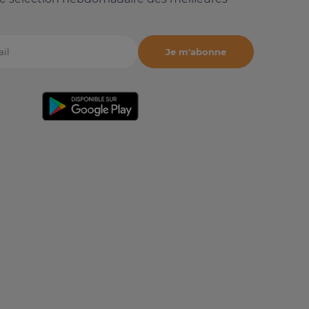
Je m'abonne
il