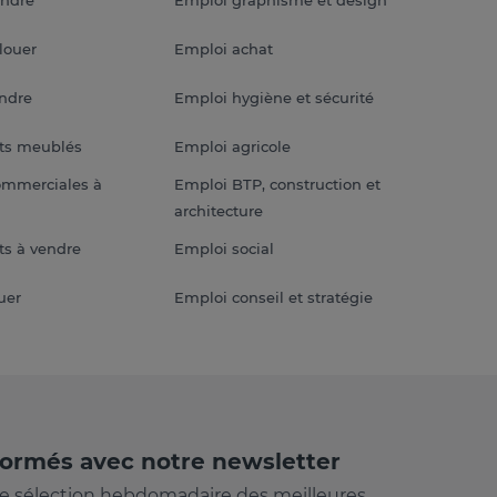
louer
Emploi achat
endre
Emploi hygiène et sécurité
ts meublés
Emploi agricole
ommerciales à
Emploi BTP, construction et
architecture
s à vendre
Emploi social
uer
Emploi conseil et stratégie
formés avec notre newsletter
e sélection hebdomadaire des meilleures