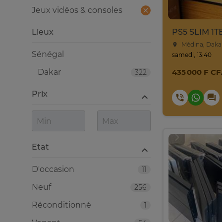
Jeux vidéos & consoles
Lieux
PS5 SLIM 1T
Médina, Daka
Sénégal
samedi, 13:40
Dakar
435 000 F C
322
Prix
Etat
D'occasion
11
Neuf
256
Réconditionné
1