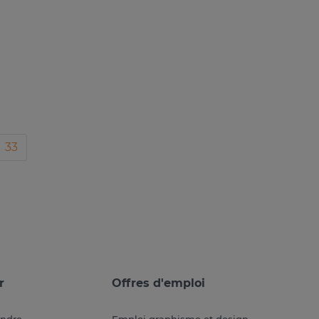
33
r
Offres d'emploi
endre
Emploi graphisme et design