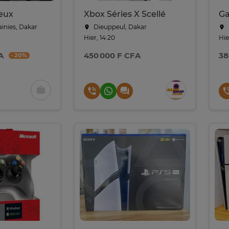
jeux
Xbox Séries X Scellé
ainies, Dakar
Dieuppeul, Dakar
Hier, 14:20
Hie
A
450 000 F CFA
38
- 20%