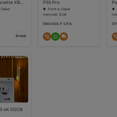
Microsoft Manette XBOX 360 USB
PS5 Pro
Ps
 Dakar
Point-e, Dakar
mercredi, 12:06
mer
580 000 F CFA
37
3 4K 512GB