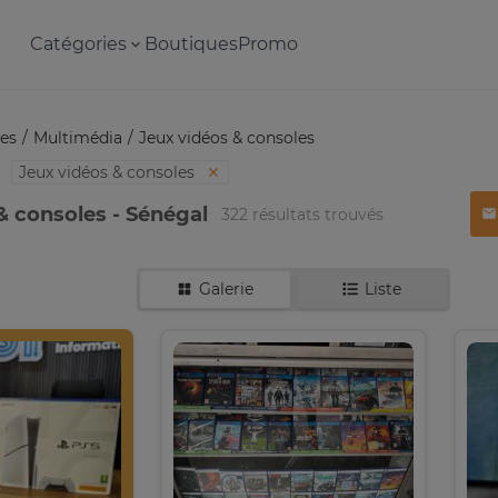
Catégories
Boutiques
Promo
es
Multimédia
Jeux vidéos & consoles
Jeux vidéos & consoles
& consoles - Sénégal
322 résultats trouvés
Galerie
Liste