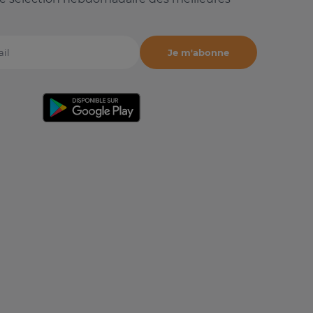
Je m'abonne
il