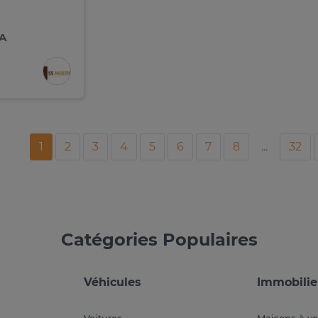
FA
1
2
3
4
5
6
7
8
...
32
Catégories Populaires
Véhicules
Immobilie
Voitures
Maisons à v