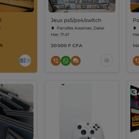
B
Jeux ps5/ps4/switch
Ps
r
Parcelles Assainies, Dakar
Hier, 17:47
Hie
FA
30 000 F CFA
14