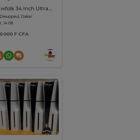
Gawfolk 34 Inch Ultrawide Curved Gaming Monitor
Dieuppeul, Dakar
r, 14:08
0 000 F CFA