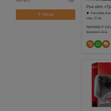
Venant
54
Ps4 slim +7
Parcelles Ass
Filtrer
Hier, 17:46
120 000 F CF
150 000 F CFA