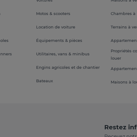
a
Motos & scooters
Chambres à 
Location de voiture
Terrains à v
soles
Équipements & pièces
Appartemen
Propriétés c
anners
Utilitaires, vans & minibus
louer
Engins agricoles et de chantier
Appartement
Bateaux
Maisons à lo
Restez in
Recevez notr