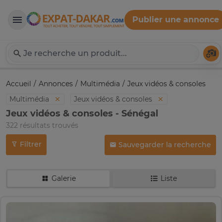
Publier une annonce
Expat-Dakar
Té
Accueil
Annonces
Multimédia
Jeux vidéos & consoles
Multimédia
Jeux vidéos & consoles
Jeux vidéos & consoles - Sénégal
322 résultats trouvés
Filtrer
Sauvegarder la recherche
Galerie
Liste