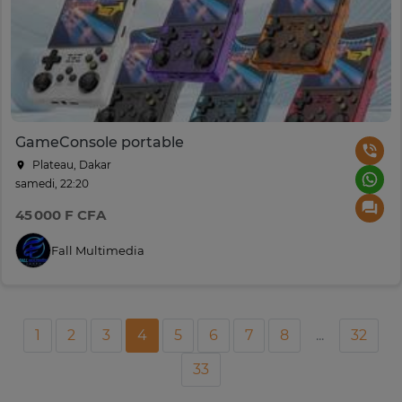
GameConsole portable
Plateau, Dakar
samedi, 22:20
45 000 F CFA
Fall Multimedia
1
2
3
4
5
6
7
8
...
32
33