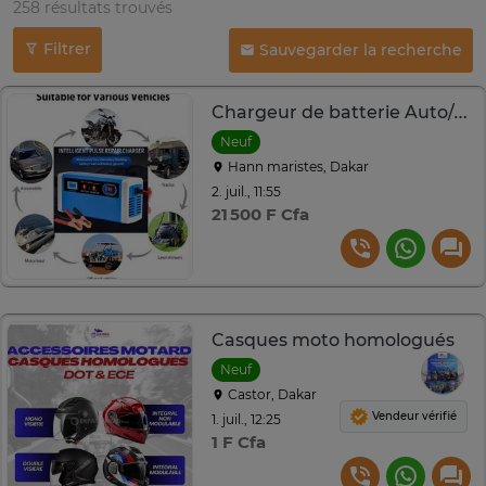
258 résultats trouvés
Filtrer
Sauvegarder la recherche
Chargeur de batterie Auto/moto/camion 12/24 volts -
Neuf
Hann maristes, Dakar
2. juil., 11:55
21 500 F Cfa
Casques moto homologués
Neuf
Castor, Dakar
Vendeur vérifié
1. juil., 12:25
1 F Cfa