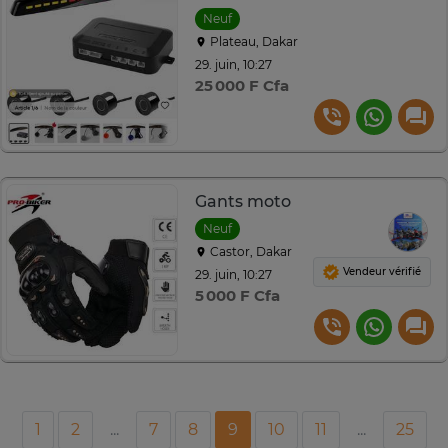
Neuf
Plateau, Dakar
29. juin, 10:27
25 000 F Cfa
Gants moto
Neuf
Castor, Dakar
Vendeur vérifié
29. juin, 10:27
5 000 F Cfa
1
2
...
7
8
9
10
11
...
25