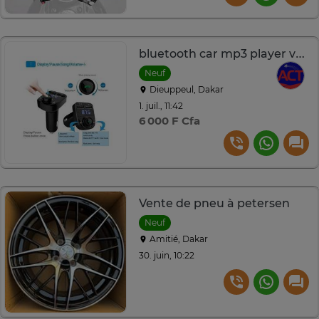
bluetooth car mp3 player voitures oto vehicules
Neuf
Dieuppeul, Dakar
1. juil., 11:42
6 000 F Cfa
Vente de pneu à petersen
Neuf
Amitié, Dakar
30. juin, 10:22