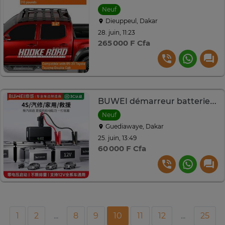
Neuf
Dieuppeul, Dakar
28. juin, 11:23
265 000 F Cfa
BUWEI démarreur batterie 12V puissant et portable
Neuf
Guediawaye, Dakar
25. juin, 13:49
60 000 F Cfa
1
2
...
8
9
10
11
12
...
25