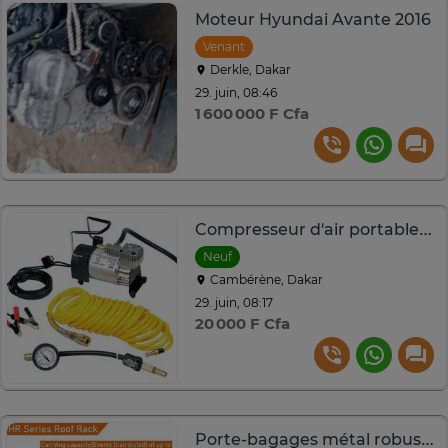
Moteur Hyundai Avante 2016
Venant
Derkle, Dakar
29. juin, 08:46
1 600 000 F Cfa
Compresseur d'air portable 12V avec manomètre et tuyau jaune
Neuf
Cambérène, Dakar
29. juin, 08:17
20 000 F Cfa
Porte-bagages métal robuste avec 4 LED universel