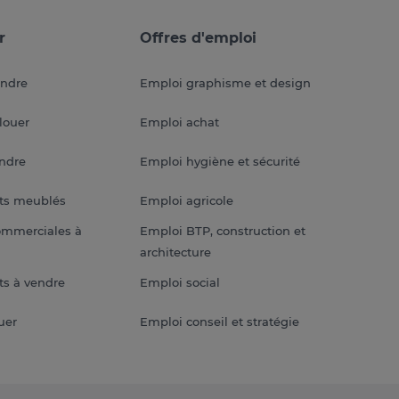
r
Offres d'emploi
endre
Emploi graphisme et design
louer
Emploi achat
endre
Emploi hygiène et sécurité
ts meublés
Emploi agricole
ommerciales à
Emploi BTP, construction et
architecture
s à vendre
Emploi social
uer
Emploi conseil et stratégie