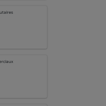
taires
erciaux