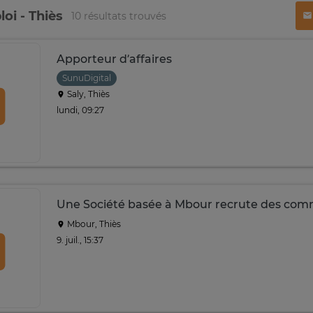
oi - Thiès
10 résultats trouvés
Apporteur d’affaires
SunuDigital
Saly, Thiès
lundi, 09:27
Une Société basée à Mbour recrute des com
Mbour, Thiès
9. juil., 15:37