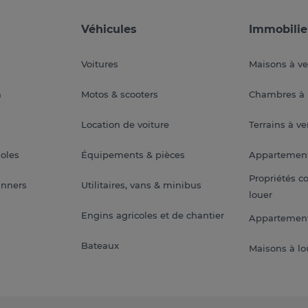
Véhicules
Immobilie
Voitures
Maisons à v
a
Motos & scooters
Chambres à 
Location de voiture
Terrains à v
soles
Équipements & pièces
Appartemen
Propriétés c
anners
Utilitaires, vans & minibus
louer
Engins agricoles et de chantier
Appartement
Bateaux
Maisons à lo