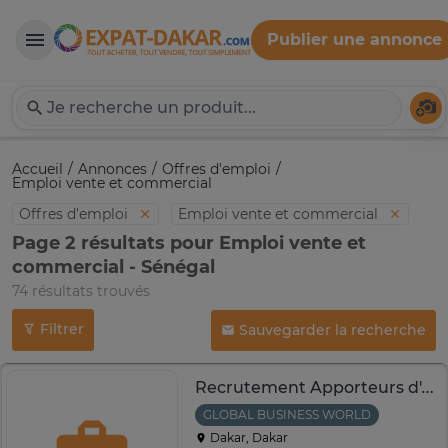
Publier une annonce
Expat-Dakar
Té
Accueil
Annonces
Offres d'emploi
Emploi vente et commercial
Offres d'emploi
Emploi vente et commercial
Page 2 résultats pour Emploi vente et
commercial - Sénégal
74 résultats trouvés
Filtrer
Sauvegarder la recherche
Recrutement Apporteurs d'Affaires - GLOBAL BUSINESS WORLD
GLOBAL BUSINESS WORLD
Dakar, Dakar