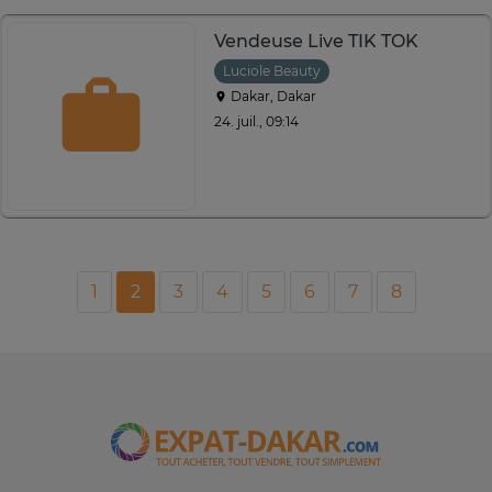
Vendeuse Live TIK TOK
Luciole Beauty
Dakar, Dakar
24. juil., 09:14
1
2
3
4
5
6
7
8