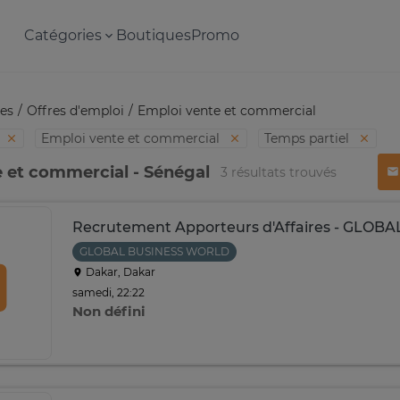
Catégories
Boutiques
Promo
es
Offres d'emploi
Emploi vente et commercial
Emploi vente et commercial
Temps partiel
 et commercial - Sénégal
3 résultats trouvés
Recrutement Apporteurs d'Affaires - GLO
GLOBAL BUSINESS WORLD
Dakar, Dakar
samedi, 22:22
Non défini