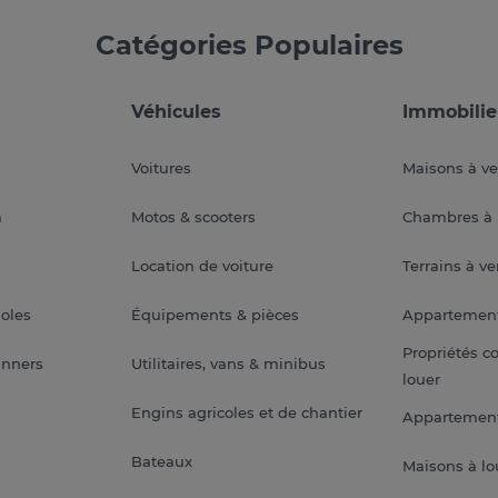
Catégories Populaires
Véhicules
Immobilie
Voitures
Maisons à v
a
Motos & scooters
Chambres à 
Location de voiture
Terrains à v
soles
Équipements & pièces
Appartemen
Propriétés c
anners
Utilitaires, vans & minibus
louer
Engins agricoles et de chantier
Appartement
Bateaux
Maisons à lo