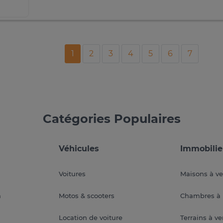
1
2
3
4
5
6
7
Catégories Populaires
Véhicules
Immobilie
Voitures
Maisons à v
a
Motos & scooters
Chambres à 
Location de voiture
Terrains à v