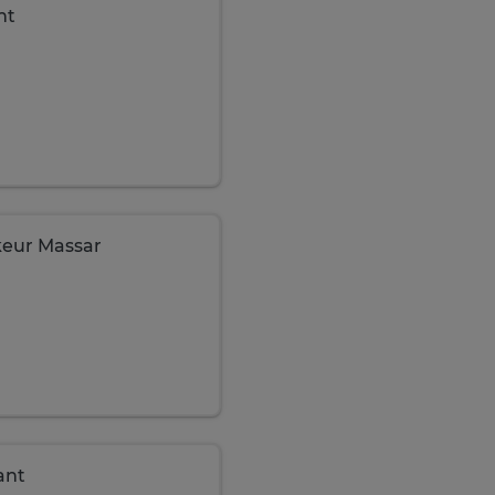
nt
keur Massar
ant