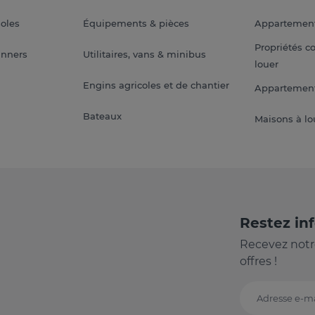
soles
Équipements & pièces
Appartemen
Propriétés c
anners
Utilitaires, vans & minibus
louer
Engins agricoles et de chantier
Appartement
Bateaux
Maisons à lo
Restez in
Recevez notr
offres !
Adresse e-ma