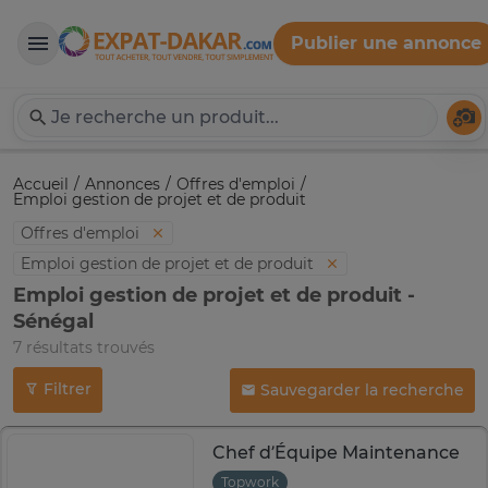
Publier une annonce
Expat-Dakar
Té
Accueil
Annonces
Offres d'emploi
Emploi gestion de projet et de produit
Offres d'emploi
Emploi gestion de projet et de produit
Emploi gestion de projet et de produit -
Sénégal
7 résultats trouvés
Filtrer
Sauvegarder la recherche
Chef d’Équipe Maintenance
Topwork