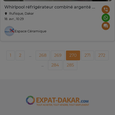
Whirlpool réfrigérateur combiné argenté Healthy Cooling
Rufisque, Dakar
18. avr., 10:29
Espace Céramique
1
2
...
268
269
270
271
272
...
284
285