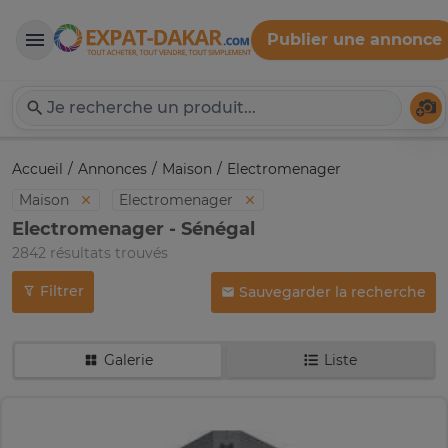
Publier une annonce
Expat-Dakar
Té
Accueil
Annonces
Maison
Electromenager
Maison
Electromenager
Electromenager - Sénégal
2842 résultats trouvés
Filtrer
Sauvegarder la recherche
Galerie
Liste