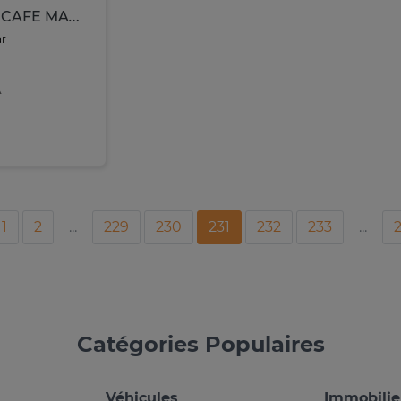
MACHINE A CAFE MAXIMUS 4 EN 1 CAPSULE NOIR BLANC SDDM-W542
ar
A
1
2
...
229
230
231
232
233
...
Catégories Populaires
Véhicules
Immobilie