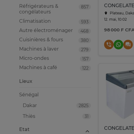
Réfrigérateurs &
857
congélateurs
Plateau, Dak
12. mai, 10:02
Climatisation
593
98 000 F CF
Autre électroménager
468
Cuisinières & fours
380
Machines à laver
279
Micro-ondes
157
Machines à café
122
Lieux
Sénégal
Dakar
2825
Thiès
31
Etat