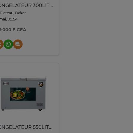
CONGELATEUR 300LITRES ELACTRON HORIZONTAL GRIS EL149CFS
Plateau, Dakar
 mai, 09:54
9 000 F CFA
CONGELATEUR 550LITRES ELACTRON HORIZONTAL GRIS EL75CFS