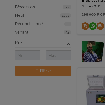
Plateau, Dak
12. mai, 09:50
D'occasion
122
298 000 F C
Neuf
2675
Réconditionné
14
Venant
42
Prix
Filtrer