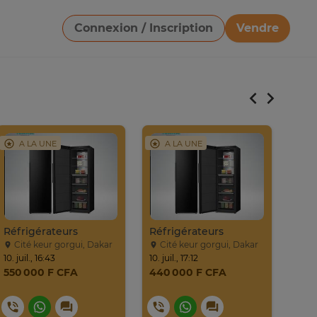
Connexion / Inscription
Vendre
Télécharger une image
A LA UNE
A LA UNE
A
Réfrigérateurs
Réfrigérateurs
Cité keur gorgui, Dakar
Cité keur gorgui, Dakar
Ci
10. juil., 16:43
10. juil., 17:12
10. ju
550 000 F CFA
440 000 F CFA
180