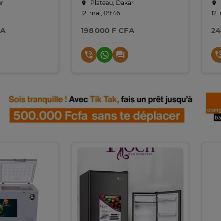
ar
Plateau, Dakar
12. mai, 09:46
12.
FA
198 000 F CFA
24