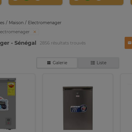
es
Maison
Electromenager
lectromenager
ger - Sénégal
2856 résultats trouvés
Galerie
Liste