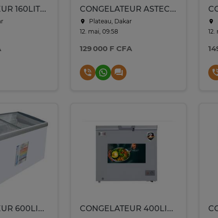
CONGELATEUR 160LITRES ASTECH HORIZONTAL GRIS CH160IG
CONGELATEUR ASTECH VERTICAL 4TIROIRS GRIS FC121
ar
Plateau, Dakar
12. mai, 09:58
12.
A
129 000 F CFA
14
CONGELATEUR 600LITRES SMART TECHNOLOGY HORIZONTAL VITRINE
CONGELATEUR 400LITRES ELACTRON HORIZONTAL GRIS EL108CFW