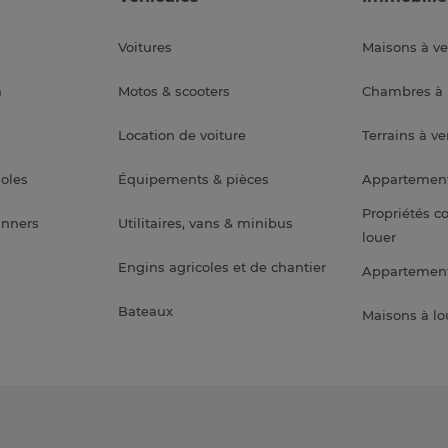
Voitures
Maisons à v
a
Motos & scooters
Chambres à 
Location de voiture
Terrains à v
soles
Équipements & pièces
Appartemen
Propriétés c
anners
Utilitaires, vans & minibus
louer
Engins agricoles et de chantier
Appartement
Bateaux
Maisons à lo