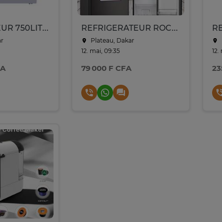
CONGELATEUR 750LITRES ELACTRON HORIZONTAL GRIS EL63CFS
REFRIGERATEUR ROCH BAR 1 PORTE GRIS RFR120S
ar
Plateau, Dakar
12. mai, 09:35
12.
FA
79 000 F CFA
23