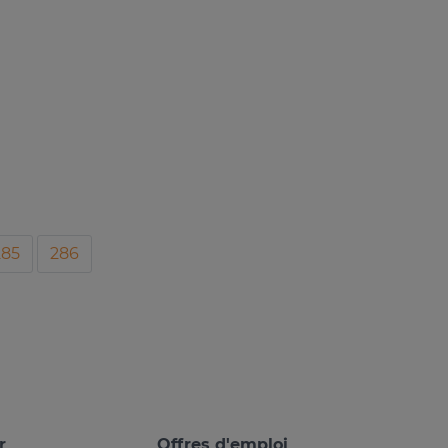
285
286
r
Offres d'emploi