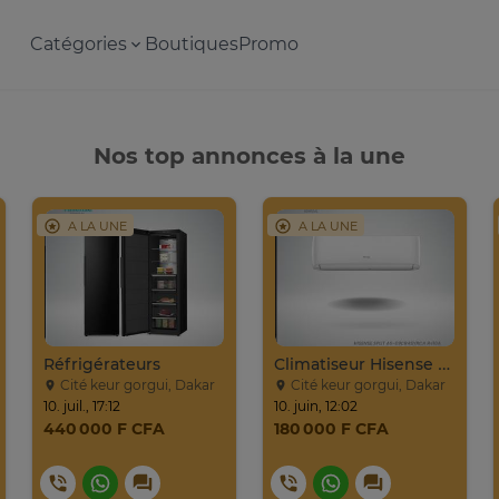
Catégories
Boutiques
Promo
Nos top annonces à la une
A LA UNE
A LA UNE
Réfrigérateurs
Climatiseur Hisense Split AS-09CR
Cité keur gorgui, Dakar
Cité keur gorgui, Dakar
10. juil., 17:12
10. juin, 12:02
440 000 F CFA
180 000 F CFA