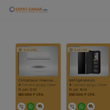
Expat-Dakar
A LA UNE
A LA UNE
Climatiseur Hisense Split AS-09CR
Réfrigérateurs
Cité keur gorgui, Dakar
Cité keur gorgui, Dakar
10. juin, 12:02
10. juil., 16:43
180 000 F CFA
550 000 F CFA