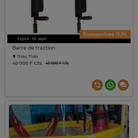
Économisez 11.1%
Expire : 30. sept.
Barre de traction
Thiès, Thiès
40 000 F Cfa
45 000 F Cfa