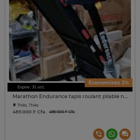
Économisez 2%
Expire : 31. oct.
Marathon Endurance tapis roulant pliable noir écran intégré
Thiès, Thiès
485 000 F Cfa
495 000 F Cfa