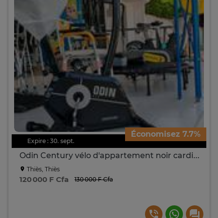
Économisez 7.7%
Expire : 30. sept.
Odin Century vélo d'appartement noir cardio maison
Thiès, Thiès
120 000 F Cfa
130 000 F Cfa