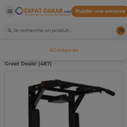
Publier une annonce
Expat-Dakar
Té
Catégories
Great Deals! (487)