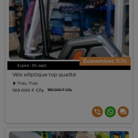
Économisez 11.1%
Expire : 30. sept.
Vélo elliptique top qualité
Thiès, Thiès
169 000 F Cfa
190 000 F Cfa