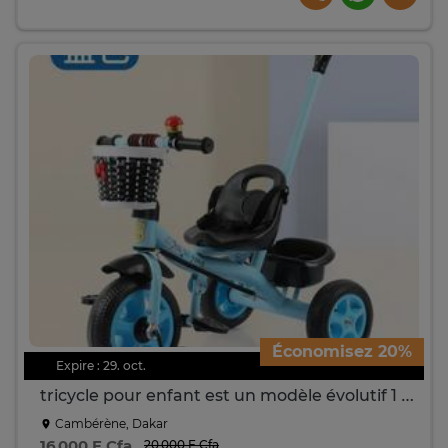
Économisez 20%
Expire : 29. oct.
tricycle pour enfant est un modèle évolutif 1 a 6 ans
Cambérène, Dakar
16 000 F Cfa
20 000 F Cfa