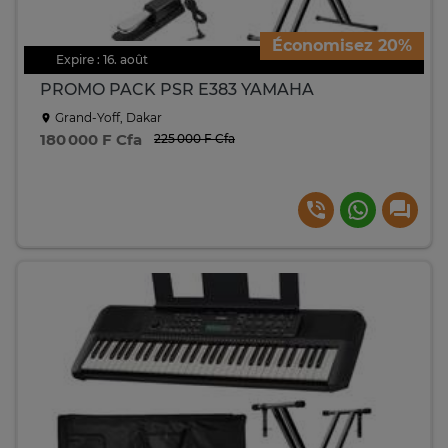
Économisez 20%
Expire : 16. août
PROMO PACK PSR E383 YAMAHA
Grand-Yoff, Dakar
180 000 F Cfa
225 000 F Cfa