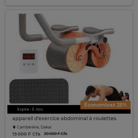
Économisez 25%
Expire : 3. nov.
appareil d'exercice abdominal à roulettes.
Cambérène, Dakar
15 000 F Cfa
20 000 F Cfa