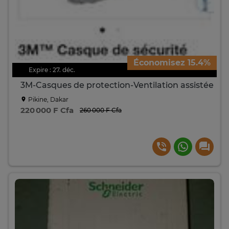
Économisez 15.4%
Expire : 27. déc.
3M-Casques de protection-Ventilation assistée
Pikine, Dakar
220 000 F Cfa
260 000 F Cfa