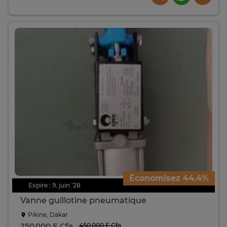
Économisez 44.4%
Expire : 9. juin '28
Vanne guillotine pneumatique
Pikine, Dakar
250 000 F Cfa
450 000 F Cfa