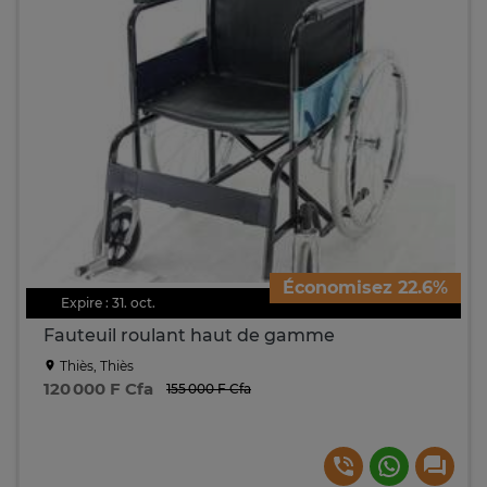
Économisez 22.6%
Expire : 31. oct.
Fauteuil roulant haut de gamme
Thiès, Thiès
120 000 F Cfa
155 000 F Cfa