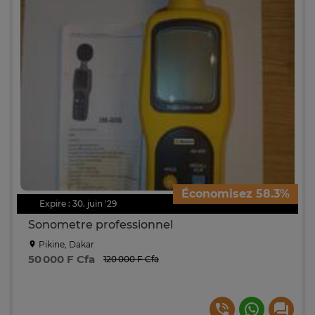
Économisez 58.3%
Expire : 30. juin '29
Sonometre professionnel
Pikine, Dakar
50 000 F Cfa
120 000 F Cfa