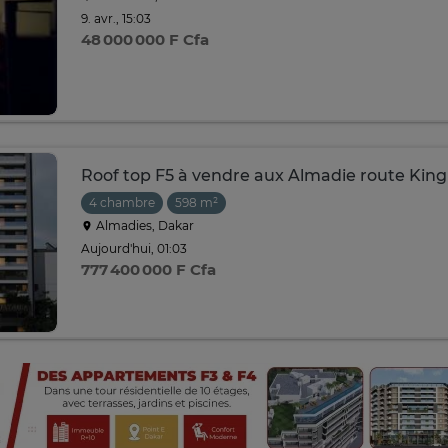
9. avr., 15:03
48 000 000 F Cfa
Roof top F5 à vendre aux Almadie route Kin
4 chambre
598 m²
Almadies, Dakar
Aujourd'hui, 01:03
777 400 000 F Cfa