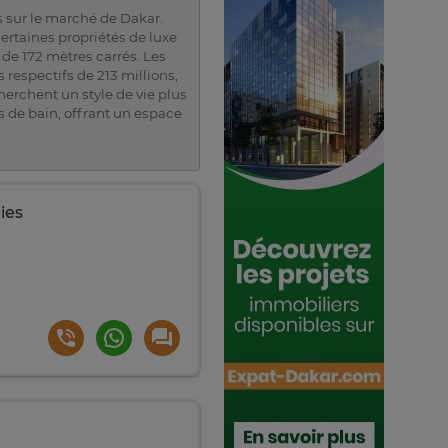
s sur le marché de Dakar.
ertaines propriétés de luxe
 de 172 mètres carrés. Les
respectifs de 213 millions,
cherchent un style de vie plus
s de bain, offrant un espace
ies