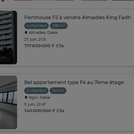
Penthouse F5 à vendre Almadies King Fadh
4 chambre
598 m²
Almadies, Dakar
27. juin, 21:13
717 600 000 F Cfa
Bel appartement type F4 au 7ème étage
3 chambre
150 m²
Ngor, Dakar
9. juin, 22:47
140 000 000 F Cfa