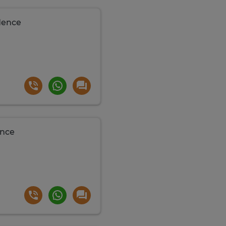
idence
ence