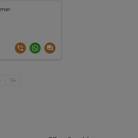
 mer
3
34