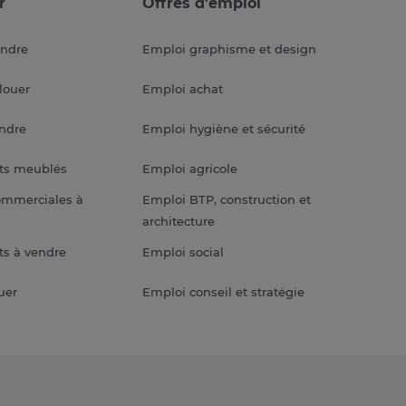
r
Offres d'emploi
endre
Emploi graphisme et design
louer
Emploi achat
endre
Emploi hygiène et sécurité
ts meublés
Emploi agricole
ommerciales à
Emploi BTP, construction et
architecture
s à vendre
Emploi social
uer
Emploi conseil et stratégie