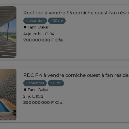
Roof top à vendre F5 corniche ouest fan rés
4 chambre
400 m²
Fann, Dakar
Aujourd'hui, 01:04
700 000 000 F Cfa
RDC F 4 à vendre corniche ouest à fan résid
3 chambre
198 m²
Fann, Dakar
21. juil., 10:12
350 000 000 F Cfa