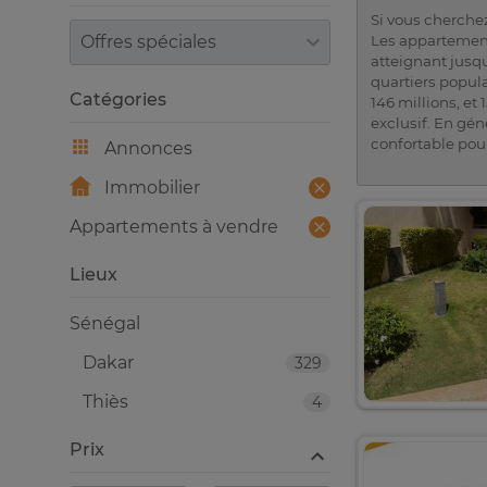
Si vous cherchez
Trier par
Les appartements
atteignant jusqu
quartiers popul
Catégories
146 millions, et 
exclusif. En gén
confortable pour
Annonces
Immobilier
Appartements à vendre
Lieux
Sénégal
Dakar
329
Thiès
4
Prix