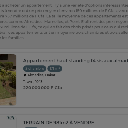
 à acheter un appartement, il y a une variété d'options intéressante
 à vendre ont un prix moyen d'environ 150 millions de F Cfa, avec c
'à 757 millions de F Cfa. La taille moyenne de ces appartements est
aires comme Almadies, Mamelles, et Point-E offrent des prix moyens 
151 millions de F Cfa, ce qui en fait des choix prisés pour ceux qui re
éral, ces appartements ont en moyenne trois chambres et trois salle
 les familles.
Appartement haut standing f4 sis aux almad
3 chambre
171 m²
Almadies, Dakar
11. avr., 10:13
220 000 000 F Cfa
TERRAIN DE 981m2 À VENDRE