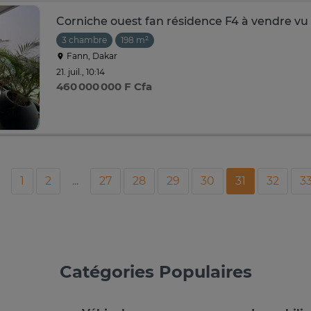
Corniche ouest fan résidence F4 à vendre vu
3 chambre
198 m²
Fann, Dakar
21. juil., 10:14
460 000 000 F Cfa
1
2
...
27
28
29
30
31
32
3
Catégories Populaires