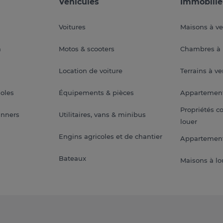
Véhicules
Immobilie
Voitures
Maisons à v
a
Motos & scooters
Chambres à 
Location de voiture
Terrains à v
soles
Équipements & pièces
Appartemen
Propriétés c
anners
Utilitaires, vans & minibus
louer
Engins agricoles et de chantier
Appartement
Bateaux
Maisons à lo