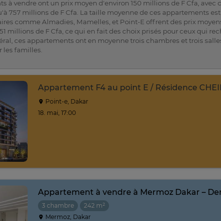
 à vendre ont un prix moyen d'environ 150 millions de F Cfa, avec c
'à 757 millions de F Cfa. La taille moyenne de ces appartements est
aires comme Almadies, Mamelles, et Point-E offrent des prix moyens 
151 millions de F Cfa, ce qui en fait des choix prisés pour ceux qui re
éral, ces appartements ont en moyenne trois chambres et trois salle
 les familles.
Appartement F4 au point E / Résidence CH
Point-e, Dakar
18. mai, 17:00
Appartement à vendre à Mermoz Dakar – Der
3 chambre
242 m²
Mermoz, Dakar