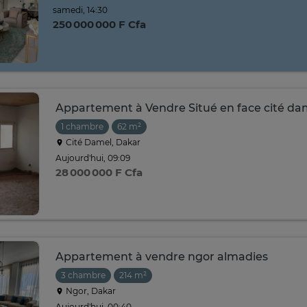
samedi, 14:30
250 000 000 F Cfa
Appartement à Vendre Situé en face cité da
1 chambre
62 m²
Cité Damel, Dakar
Aujourd'hui, 09:09
28 000 000 F Cfa
Appartement à vendre ngor almadies
3 chambre
214 m²
Ngor, Dakar
Aujourd'hui, 00:40