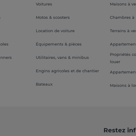
Voitures
Maisons à v
a
Motos & scooters
Chambres à 
Location de voiture
Terrains à v
soles
Équipements & pièces
Appartemen
Propriétés c
anners
Utilitaires, vans & minibus
louer
Engins agricoles et de chantier
Appartement
Bateaux
Maisons à lo
Restez in