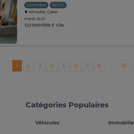
2 chambre
100 m²
Almadies, Dakar
mardi, 14:41
122 000 000 F Cfa
1
2
3
4
5
6
7
8
...
33
Catégories Populaires
Véhicules
Immobilie