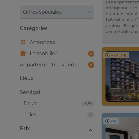
Les appartements
atteignant jusqu
Trier par
quartiers popul
146 millions, et 
exclusif. En gén
Catégories
confortable pour
Annonces
Immobilier
A LA UNE
Appartements à vendre
Lieux
Sénégal
Dakar
329
Thiès
4
VIP
Prix