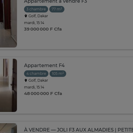
Appartement à vendre F3
3 chambre
77 m²
Golf, Dakar
mardi, 15:14
39 000 000 F Cfa
Appartement F4
4 chambre
105 m²
Golf, Dakar
mardi, 15:14
48 000 000 F Cfa
À VENDRE — JOLI F3 AUX ALMADIES | PETI