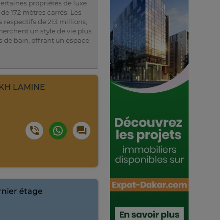
ertaines propriétés de luxe
 de 172 mètres carrés. Les
respectifs de 213 millions,
cherchent un style de vie plus
s de bain, offrant un espace
EIKH LAMINE
nier étage