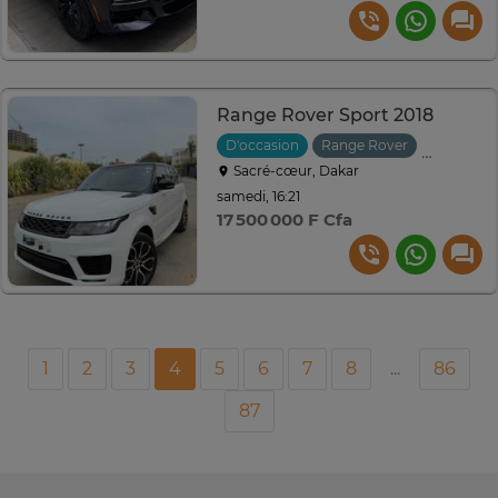
Range Rover Sport 2018
D'occasion
Range Rover
2018
A
Sacré-cœur, Dakar
samedi, 16:21
17 500 000 F Cfa
1
2
3
4
5
6
7
8
...
86
87