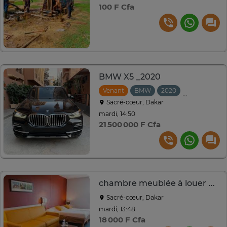
100 F Cfa
BMW X5 _2020
Venant
BMW
2020
Automatiqu
Sacré-cœur, Dakar
mardi, 14:50
21 500 000 F Cfa
chambre meublée à louer par jours
Sacré-cœur, Dakar
mardi, 13:48
18 000 F Cfa