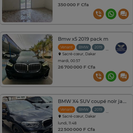
350 000 F Cfa
Bmw x5 2019 pack m
Venant
BMW
2019
Automatique
Sacré-cœur, Dakar
mardi, 00:57
26 700 000 F Cfa
BMW X4 SUV coupé noir jantes noires
Venant
BMW
2019
Automatique
Sacré-cœur, Dakar
lundi, 11:48
22 500 000 F Cfa