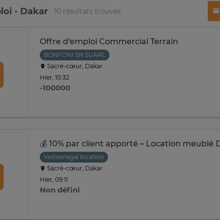
loi - Dakar
10 résultats trouvés
Offre d'emploi Commercial Terrain
BONFONI SN SUARL
Sacré-cœur, Dakar
Hier, 10:32
-100000
💰 10% par client apporté – Location meublé 
Visitsenegal location
Sacré-cœur, Dakar
Hier, 09:11
Non défini