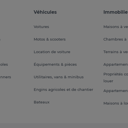
Véhicules
Immobilie
Voitures
Maisons à v
a
Motos & scooters
Chambres à 
Location de voiture
Terrains à v
soles
Équipements & pièces
Appartemen
Propriétés c
anners
Utilitaires, vans & minibus
louer
Engins agricoles et de chantier
Appartement
Bateaux
Maisons à lo