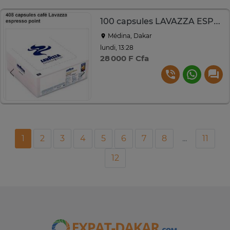
100 capsules LAVAZZA ESPRESSO POINT N°408
Médina, Dakar
lundi, 13:28
28 000 F Cfa
1
2
3
4
5
6
7
8
...
11
12