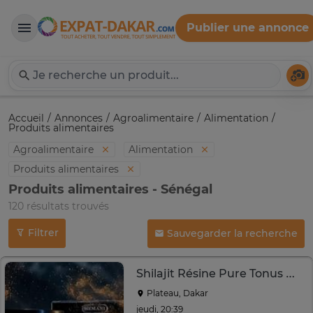
Publier une annonce
Expat-Dakar
Té
Accueil
Annonces
Agroalimentaire
Alimentation
Produits alimentaires
Agroalimentaire
Alimentation
Produits alimentaires
Produits alimentaires - Sénégal
120 résultats trouvés
Filtrer
Sauvegarder la recherche
Shilajit Résine Pure Tonus Naturelle
Plateau, Dakar
jeudi, 20:39