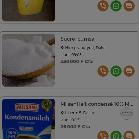
Sucre icumsa
Hlm grand-yoff, Dakar
jeudi, 09:05
530 000 F Cfa
Milsani lait condensé 10% MG 340 ml
Liberte 5, Dakar
jeudi, 00:31
26 000 F Cfa