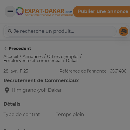
Publier une annonce
Expat-Dakar
Té
Précédent
Accueil
Annonces
Offres d'emploi
Emploi vente et commercial
Dakar
28. avr., 11:23
Référence de l'annonce : 6561486
Recrutement de Commerciaux
Hlm grand-yoff
Dakar
Détails
Type de contrat
Temps plein