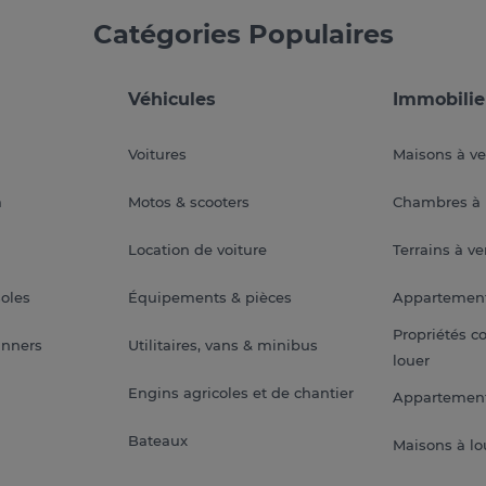
Catégories Populaires
Véhicules
Immobilie
Voitures
Maisons à v
a
Motos & scooters
Chambres à 
Location de voiture
Terrains à v
soles
Équipements & pièces
Appartemen
Propriétés c
anners
Utilitaires, vans & minibus
louer
Engins agricoles et de chantier
Appartement
Bateaux
Maisons à lo