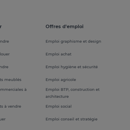
r
Offres d'emploi
endre
Emploi graphisme et design
louer
Emploi achat
endre
Emploi hygiène et sécurité
ts meublés
Emploi agricole
ommerciales à
Emploi BTP, construction et
architecture
s à vendre
Emploi social
uer
Emploi conseil et stratégie