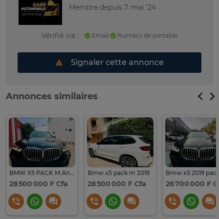
Membre depuis 7. mai '24
Vérifié via :
Email
Numéro de portable
Signaler cette annonce
Annonces similaires
BMW X5 PACK M Année 2019
Bmw x5 pack m 2019
Bmw x5 2019 pac
28 500 000 F Cfa
28 500 000 F Cfa
26 700 000 F C