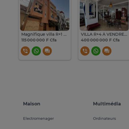
Maison à vendre Face VDN Ouest Foire
Magnifique villa R+1 à vendre sur OUEST FOIRE
VILLA R+4 À VENDRE À OUEST FOIRE
115 000 000 F Cfa
400 000 000 F Cfa
Maison
Multimédia
Electromenager
Ordinateurs