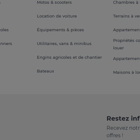
a
Motos & scooters
Chambres à 
Location de voiture
Terrains à v
soles
Équipements & pièces
Appartemen
Propriétés c
anners
Utilitaires, vans & minibus
louer
Engins agricoles et de chantier
Appartement
Bateaux
Maisons à lo
Restez in
Recevez notr
offres !