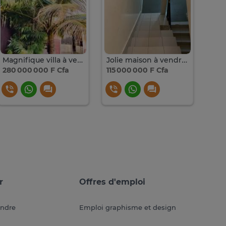
Magnifique villa à vendre à Saly
Jolie maison à vendre OUEST FOIRE
280 000 000 F Cfa
115 000 000 F Cfa
35 
r
Offres d'emploi
endre
Emploi graphisme et design