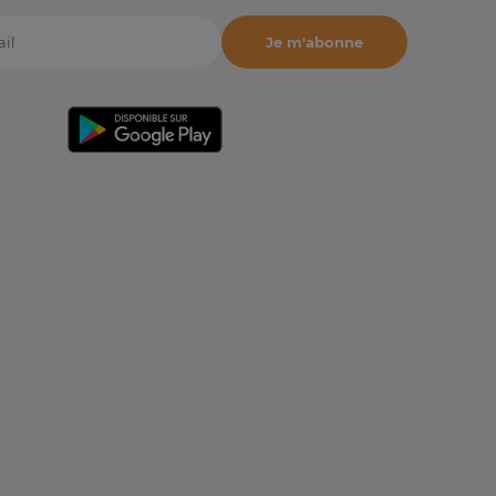
Je m'abonne
il