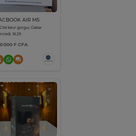
ACBOOK AIR M5
Cité keur gorgui, Dakar
credi, 16:29
0 000 F CFA