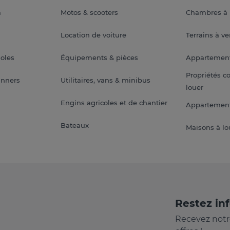
a
Motos & scooters
Chambres à 
Location de voiture
Terrains à v
soles
Équipements & pièces
Appartemen
Propriétés c
anners
Utilitaires, vans & minibus
louer
Engins agricoles et de chantier
Appartement
Bateaux
Maisons à lo
Restez in
Recevez notr