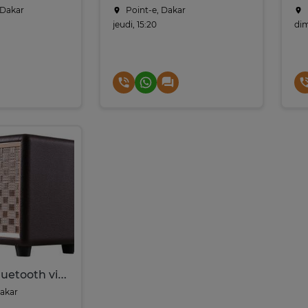
Dakar
Point-e, Dakar
jeudi, 15:20
dim
Enceintes Bluetooth vintage
Dakar