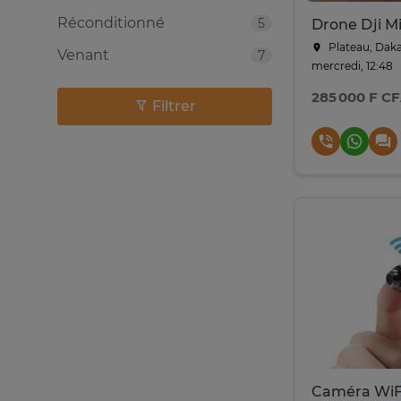
Réconditionné
5
Drone Dji Mi
Plateau, Dak
Venant
7
mercredi, 12:48
285 000 F C
Filtrer