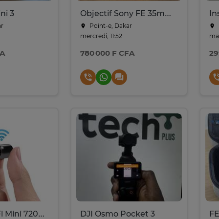
ni 3
Objectif Sony FE 35mm F1.4 GM
In
ar
Point-e, Dakar
mercredi, 11:52
mar
FA
780 000 F CFA
29
Caméra WiFi Mini 720p HD - Inclut vision nocturne
DJI Osmo Pocket 3