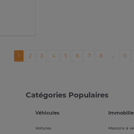
A
1
2
3
4
5
6
7
8
...
11
Catégories Populaires
Véhicules
Immobilie
Voitures
Maisons à v