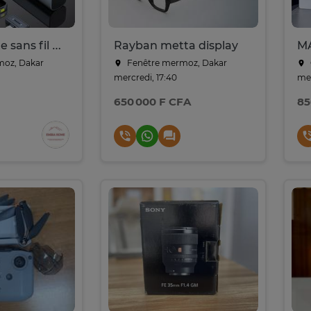
Micro cravate sans fil K26 avec réduction de bruit IA
Rayban metta display
M
oz, Dakar
Fenêtre mermoz, Dakar
mercredi, 17:40
mer
650 000 F CFA
85