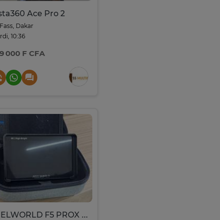
sta360 Ace Pro 2
Fass, Dakar
di, 10:36
9 000 F CFA
FEELWORLD F5 PROX - Moniteur Externe 4K High-Bright