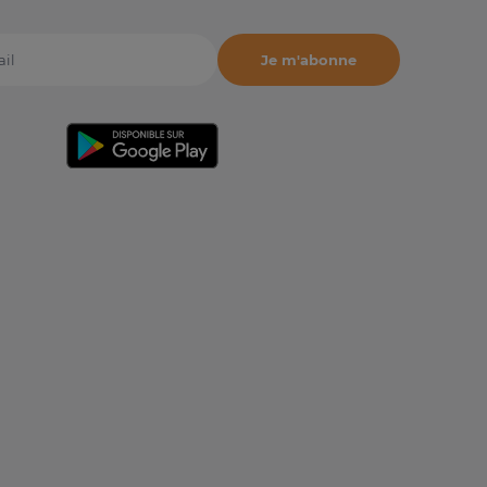
Je m'abonne
il