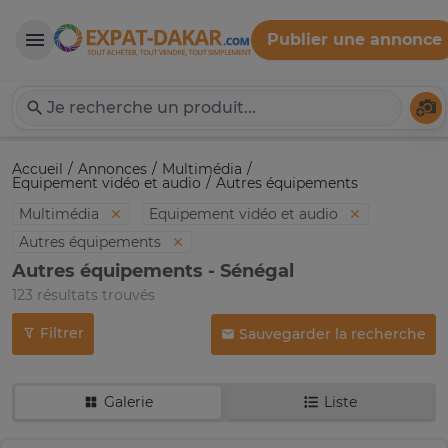
Publier une annonce
Expat-Dakar
Té
Accueil
Annonces
Multimédia
Equipement vidéo et audio
Autres équipements
Multimédia
Equipement vidéo et audio
Autres équipements
Autres équipements - Sénégal
123 résultats trouvés
Filtrer
Sauvegarder la recherche
Galerie
Liste