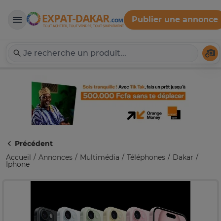
Publier une annonce
Expat-Dakar
Té
Précédent
Accueil
Annonces
Multimédia
Téléphones
Dakar
Iphone