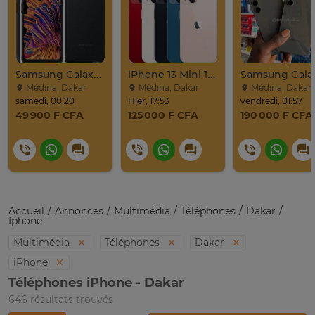
Samsung Galaxy Xcover Pro Venant 64go Ram 4go 4
IPhone 13 Mini 128Go
Médina, Dakar
Médina, Dakar
Médina, Dakar
samedi, 00:20
Hier, 17:53
vendredi, 01:57
49 900 F CFA
125 000 F CFA
190 000 F CFA
Accueil
Annonces
Multimédia
Téléphones
Dakar
Iphone
Multimédia
Téléphones
Dakar
iPhone
Téléphones iPhone - Dakar
646 résultats trouvés