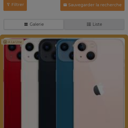
Filtrer
Sauvegarder la recherche
Galerie
Liste
A La Une