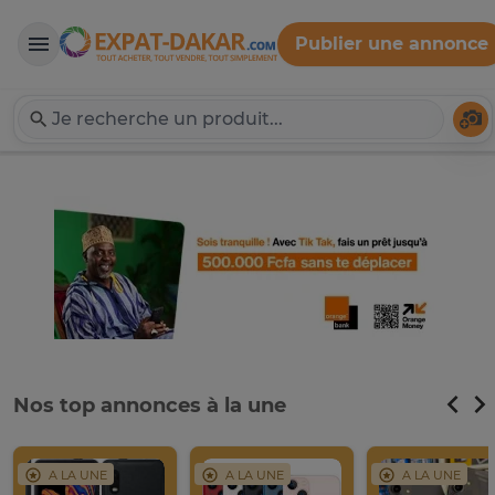
Publier une annonce
Expat-Dakar
Té
Nos top annonces à la une
A LA UNE
A LA UNE
A LA UNE