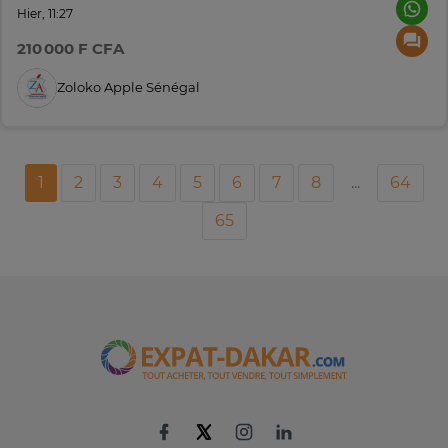
Hier, 11:27
210 000 F CFA
Zoloko Apple Sénégal
1
2
3
4
5
6
7
8
...
64
65