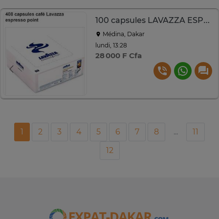
100 capsules LAVAZZA ESPRESSO POINT N°408
Médina, Dakar
lundi, 13:28
28 000 F Cfa
1
2
3
4
5
6
7
8
...
11
12