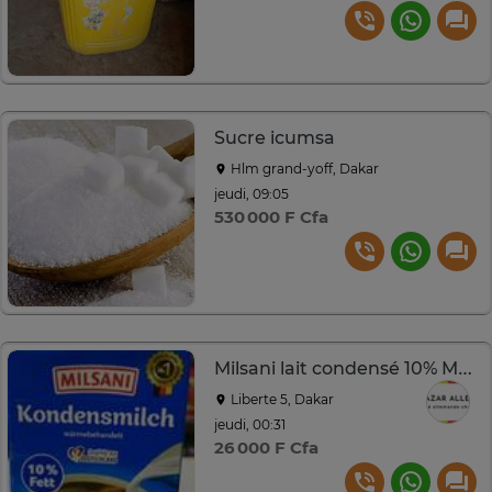
Sucre icumsa
Hlm grand-yoff, Dakar
jeudi, 09:05
530 000 F Cfa
Milsani lait condensé 10% MG 340 ml
Liberte 5, Dakar
jeudi, 00:31
26 000 F Cfa