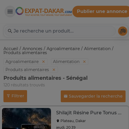
Publier une annonce
Expat-Dakar
Té
Accueil
Annonces
Agroalimentaire
Alimentation
Produits alimentaires
Agroalimentaire
Alimentation
Produits alimentaires
Produits alimentaires - Sénégal
120 résultats trouvés
Filtrer
Sauvegarder la recherche
Shilajit Résine Pure Tonus Naturelle
Plateau, Dakar
jeudi, 20:39