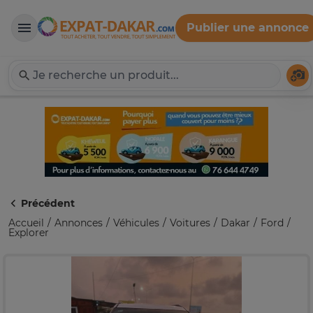
Publier une annonce
Expat-Dakar
Té
Précédent
Accueil
Annonces
Véhicules
Voitures
Dakar
Ford
Explorer