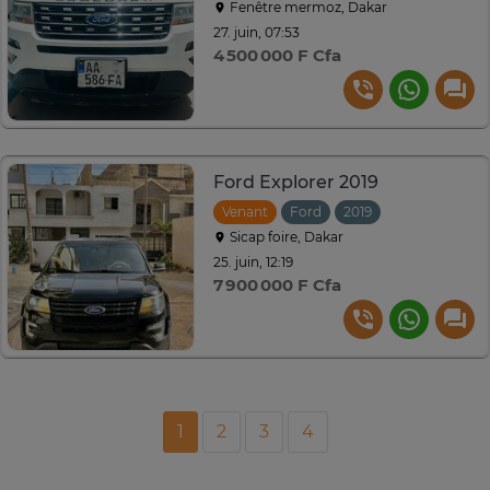
Fenêtre mermoz, Dakar
27. juin, 07:53
4 500 000 F Cfa
Ford Explorer 2019
Venant
Ford
2019
Automatique
Sicap foire, Dakar
25. juin, 12:19
7 900 000 F Cfa
1
2
3
4