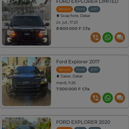
FORD EXPLORER LIMITED
Venant
Ford
2017
Automatique
Sicap foire, Dakar
24. juil., 17:23
8 800 000 F Cfa
Ford Explorer 2017
Venant
Ford
2017
Automatique
Dakar, Dakar
mardi, 11:26
7 500 000 F Cfa
FORD EXPLORER 2020