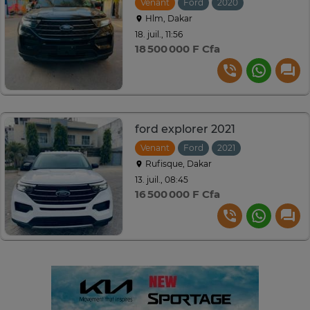
Venant
Ford
2020
Automatique
Hlm, Dakar
18. juil., 11:56
18 500 000 F Cfa
ford explorer 2021
Venant
Ford
2021
Automatique
Rufisque, Dakar
13. juil., 08:45
16 500 000 F Cfa