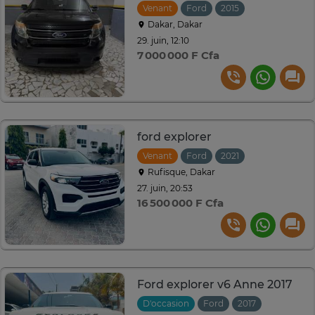
Venant
Ford
2015
Automatique
Dakar, Dakar
29. juin, 12:10
7 000 000 F Cfa
ford explorer
Venant
Ford
2021
Automatique
Rufisque, Dakar
27. juin, 20:53
16 500 000 F Cfa
Ford explorer v6 Anne 2017
D'occasion
Ford
2017
Automati