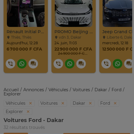
Rénault Initial Paris 7 Places Très Propre
PROMO Beijing X7 / 2025
Thiès, Thiès
vdn 3, Dakar
Liberte 6, Daka
Aujourd'hui, 12:28
24. juin, 11:03
mercredi, 12:18
6 700 000 F CFA
22 900 000 F CFA
12 500 000 F 
24 900 000 F CFA
Accueil
Annonces
Véhicules
Voitures
Dakar
Ford
Explorer
Véhicules
Voitures
Dakar
Ford
Explorer
Voitures Ford - Dakar
32 résultats trouvés