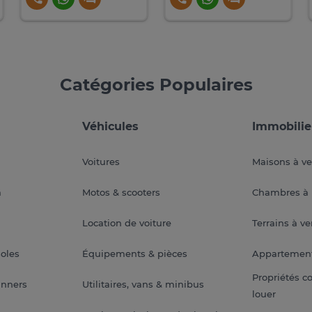
Catégories Populaires
Véhicules
Immobilie
Voitures
Maisons à v
a
Motos & scooters
Chambres à 
Location de voiture
Terrains à v
soles
Équipements & pièces
Appartemen
Propriétés c
anners
Utilitaires, vans & minibus
louer