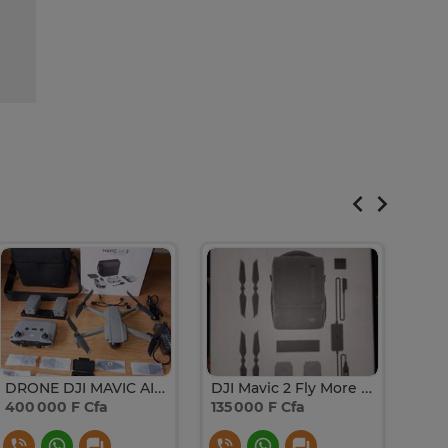
DRONE DJI MAVIC AIR 2 FLY MORE COMBO
DJI Mavic 2 Fly More Kit gris batteries et hélices
Bud
400 000 F Cfa
135 000 F Cfa
140