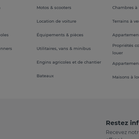
a
Motos & scooters
Chambres à 
Location de voiture
Terrains à v
soles
Équipements & pièces
Appartemen
Propriétés c
anners
Utilitaires, vans & minibus
louer
Engins agricoles et de chantier
Appartement
Bateaux
Maisons à lo
Restez in
Recevez notr