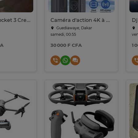
DJI Osmo Pocket 3 Creator Combo
Caméra d'action 4K à succès, Full HD YDH-Q5 2026
Guediawaye, Dakar
samedi, 00:55
ven
FA
30 000 F CFA
1 