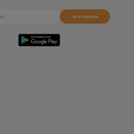
Je m'abonne
il