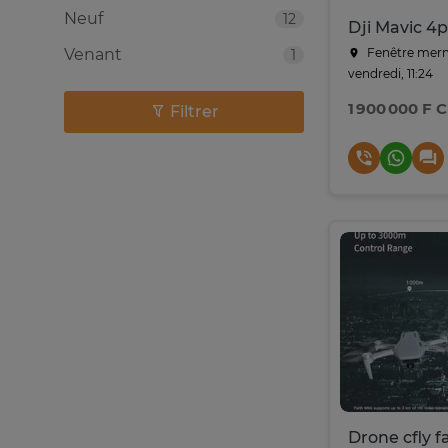
Neuf
12
Dji Mavic 4
Venant
Fenêtre merm
1
vendredi, 11:24
1 900 000 F 
Filtrer
Drone cfly f