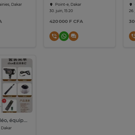
ainies, Dakar
Point-e, Dakar
30. juin, 15:20
26.
A
420 000 F CFA
30
éclairage vidéo, équipement de Studio pour appareil Photo
 Dakar