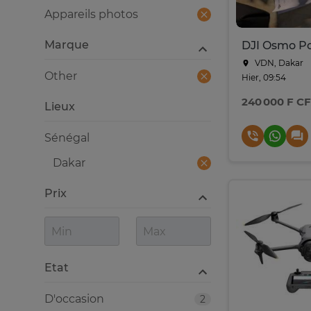
Appareils photos
Marque
VDN, Dakar
Other
Hier, 09:54
240 000 F C
Lieux
Sénégal
Dakar
Prix
Etat
D'occasion
2