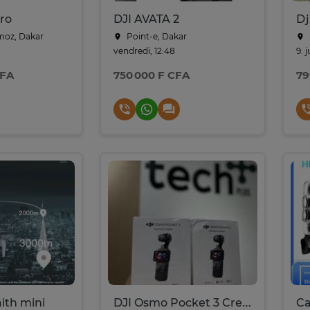
pro
DJI AVATA 2
Dj
oz, Dakar
Point-e, Dakar
vendredi, 12:48
9. j
CFA
750 000 F CFA
79
aith mini
DJI Osmo Pocket 3 Creator Combo