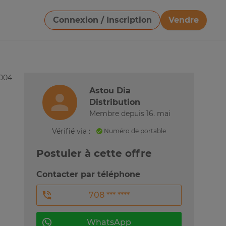
Connexion / Inscription
Vendre
Télécharger une image
5004
Astou Dia
Distribution
Membre depuis 16. mai
Vérifié via :
Numéro de portable
Postuler à cette offre
Contacter par téléphone
708 *** ****
WhatsApp