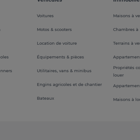
Voitures
Maisons à v
a
Motos & scooters
Chambres à 
Location de voiture
Terrains à v
soles
Équipements & pièces
Appartemen
Propriétés c
anners
Utilitaires, vans & minibus
louer
Engins agricoles et de chantier
Appartement
Bateaux
Maisons à lo