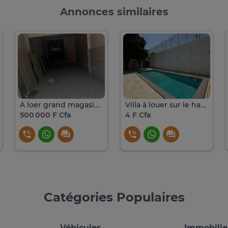
Annonces similaires
À loer grand magasin sur le 2voir
Villa à louer sur le haut plateau
500 000 F Cfa
4 F Cfa
Catégories Populaires
Véhicules
Immobilie